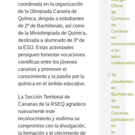
coordinada en la organización
Oficial
de la Olimpiada Canaria de
de
Química, dirigida a estudiantes
Químicos
de
de 2º de Bachillerato, así como
Canarias
de la Miniolimpiada de Química,
en
destinada a alumnado de 3º de
reconocimie
la ESO. Estas actividades
a su
persiguen fomentar vocaciones
labor
científicas entre los jóvenes
colaborador
canarios y promover el
78
conocimiento y la pasión por la
estudiantes
química en el ámbito educativo.
de
Bachillerato
La Sección Territorial de
de
Canarias de la RSEQ agradece
toda
nuevamente este
Canarias
reconocimiento y reafirma su
participaron
compromiso con la divulgación,
en
la
la formación y el crecimiento de