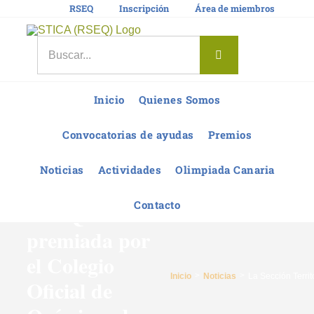
Saltar
RSEQ
Inscripción
Área de miembros
al
contenido
Buscar:
Inicio
Quienes Somos
La Sección
Convocatorias de ayudas
Premios
Territorial de
Noticias
Actividades
Olimpiada Canaria
Canarias de la
Contacto
RSEQ es
premiada por
el Colegio
Inicio
Noticias
La Sección Terri
Oficial de