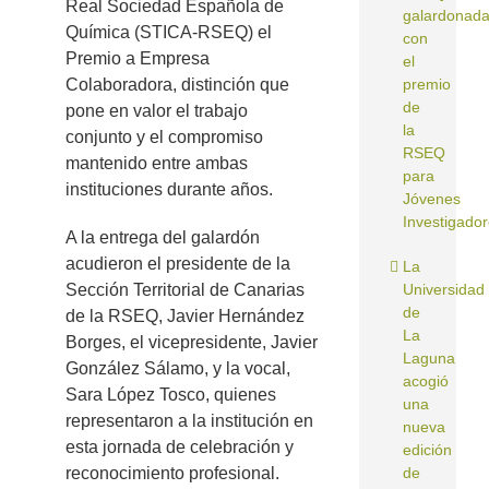
Real Sociedad Española de
galardonad
Química (STICA-RSEQ) el
con
Premio a Empresa
el
Colaboradora, distinción que
premio
de
pone en valor el trabajo
la
conjunto y el compromiso
RSEQ
mantenido entre ambas
para
instituciones durante años.
Jóvenes
Investigado
A la entrega del galardón
acudieron el presidente de la
La
Sección Territorial de Canarias
Universidad
de
de la RSEQ, Javier Hernández
La
Borges, el vicepresidente, Javier
Laguna
González Sálamo, y la vocal,
acogió
Sara López Tosco, quienes
una
representaron a la institución en
nueva
esta jornada de celebración y
edición
reconocimiento profesional.
de