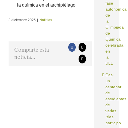
fase
la química en el archipiélago.
autonómica
de
3 diciembre 2025
|
Noticias
la
Olimpiada
de
Química
celebrada
Comparte esta
Facebook
X
en
noticia...
la
Correo
ULL
electrónico
Casi
un
centenar
de
estudiantes
de
varias
islas
participó