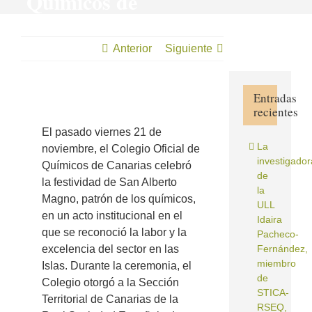
Químicos de
Canarias en
reconocimiento
Anterior
Siguiente
a su labor
colaboradora.
Entradas
recientes
Ver
imagen
El pasado viernes 21 de
más
La
noviembre, el Colegio Oficial de
grande
investigador
Químicos de Canarias celebró
de
la festividad de San Alberto
la
Magno, patrón de los químicos,
ULL
en un acto institucional en el
Idaira
que se reconoció la labor y la
Pacheco-
excelencia del sector en las
Fernández,
miembro
Islas. Durante la ceremonia, el
de
Colegio otorgó a la Sección
STICA-
Territorial de Canarias de la
RSEQ,